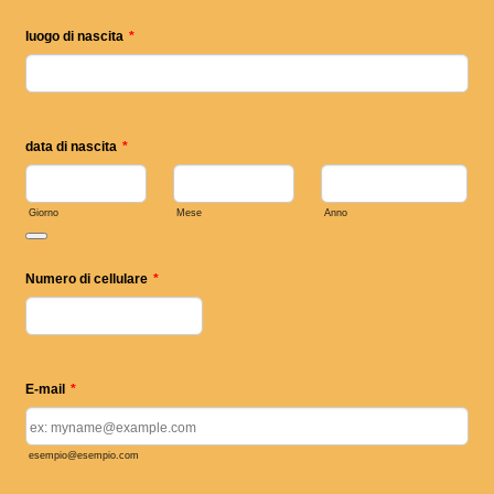
luogo di nascita
*
data di nascita
*
Giorno
Mese
Anno
Date Picker Icon
Numero di cellulare
*
Format: (000) 000-0000.
E-mail
*
esempio@esempio.com