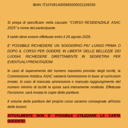
IBAN: IT10Y0814005865000031169330
Si prega di specificare nella causale: "CORSO RESIDENZIALE ASAC
2025" e nome del partecipante.
Il saldo deve essere effettuato entro il 26 agosto 2026.
E' POSSIBILE RICHIEDERE UN SOGGIORNO PIU' LUNGO PRIMA O
DOPO IL CORSO PER GODERE IN LIBERTA' DELLE BELLEZZE DEI
LUOGHI.
RICHIEDERE DIRETTAMENTE IN SEGRETRIA PER
EVENTUALI PRENOTAZIONI
In caso di superamento del numero massimo previsto degli iscritti, la
Commissione Artistica ASAC valuterà l'ammissione in base al curriculum
inviato.
In caso di mancata ammissione o mancato raggiungimento del
numero minimo di iscritti la quota sarà interamente restituita.
Effettuata
l'iscrizione, sarà inviata le copie delle partiture.
Il volume delle partiture del proprio corso saranno consegnate all'inizio
delle lezioni.
ATTUALMENTE NON E' POSSIBILE UTILIZZARE LA CARTA
DOCENTE!