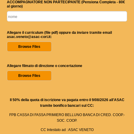
ACCOMPAGNATORE NON PARTECIPANTE (Pensiona Completa - 80€
al giorno)
Allegare il curriculum (file pdf) oppure da inviare tramite email
asac.veneto@asac-cori.it:
Browse Files
Allegare filmato di direzione o concertazione
Browse Files
Il 50% della quota di iscrizione va pagata entro il 9/08/2026 all'ASAC
tramite bonifico bancari sul CC:
FPB CASSA DI FASSA PRIMIERO BELLUNO BANCA DI CRED. COOP.-
SOC. COOP.
CC Intestato ad : ASAC VENETO