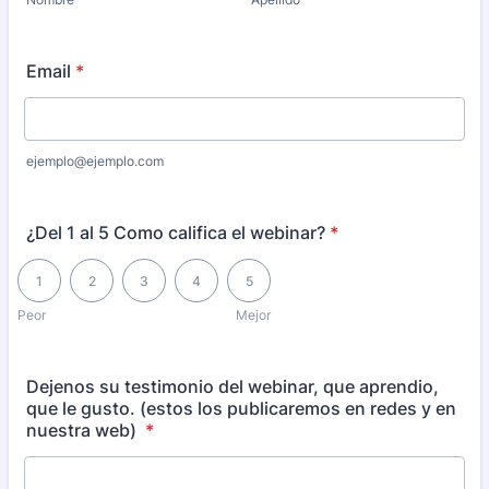
Email
*
ejemplo@ejemplo.com
¿Del 1 al 5 Como califica el webinar?
*
1 is Peor, 5 is Mejor
1
2
3
4
5
Peor
Mejor
Dejenos su testimonio del webinar, que aprendio,
que le gusto. (estos los publicaremos en redes y en
nuestra web)
*