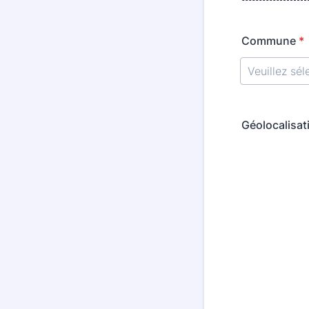
Commune
*
Géolocalisat