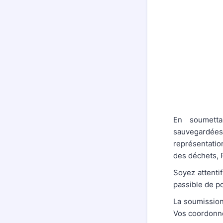
En soumetta
sauvegardées 
représentatio
des déchets, P
Soyez attenti
passible de p
La soumission
Vos coordonné