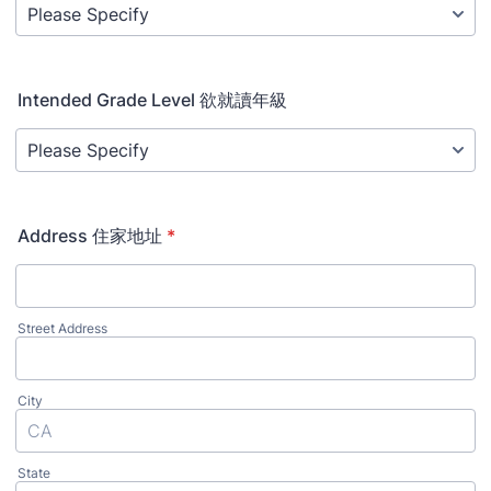
Intended Grade Level 欲就讀年級
Address 住家地址
*
Street Address
City
State