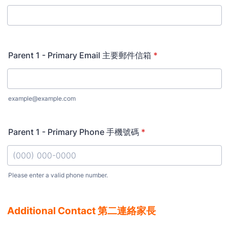
Parent 1 - Primary Email 主要郵件信箱
*
example@example.com
Parent 1 - Primary Phone 手機號碼
*
Please enter a valid phone number.
Format: (000) 000-0000.
Additional Contact 第二連絡家長