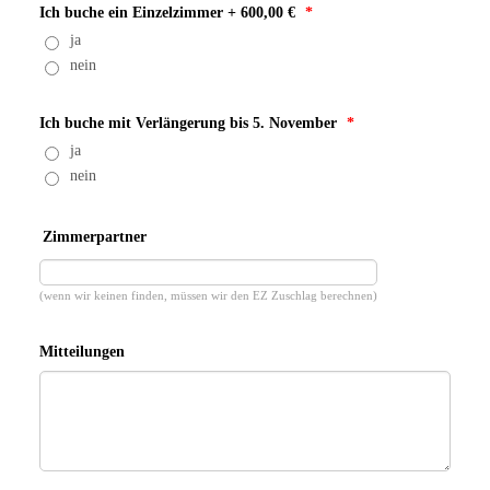
Ich buche ein Einzelzimmer + 600,00 €
*
ja
nein
Ich buche mit Verlängerung bis 5. November
*
ja
nein
Zimmerpartner
(wenn wir keinen finden, müssen wir den EZ Zuschlag berechnen)
Mitteilungen