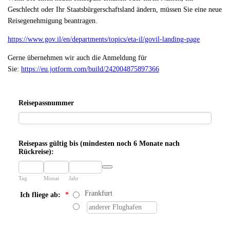
Geschlecht oder Ihr Staatsbürgerschaftsland ändern, müssen Sie eine neue
Reisegenehmigung beantragen.
https://www.gov.il/en/departments/topics/eta-il/govil-landing-page
Gerne übernehmen wir auch die Anmeldung für
Sie:
https://eu.jotform.com/build/242004875897366
Reisepassnummer
Reisepass gültig bis (mindesten noch 6 Monate nach
Rückreise):
Date Picker Icon
Tag
Monat
Jahr
Frankfurt
Ich fliege ab:
*