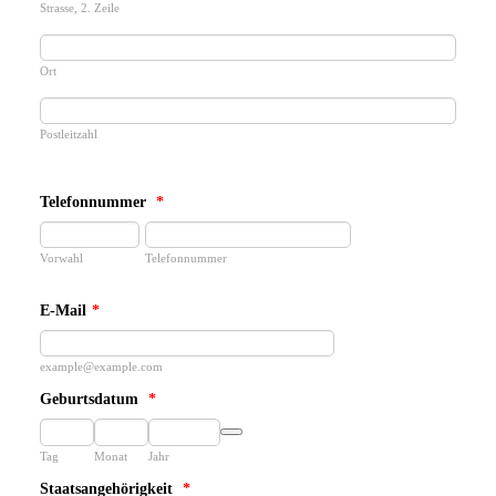
Strasse, 2. Zeile
Ort
Postleitzahl
Telefonnummer
*
Vorwahl
Telefonnummer
E-Mail
*
example@example.com
Geburtsdatum
*
Date Picker Icon
Tag
Monat
Jahr
Staatsangehörigkeit
*