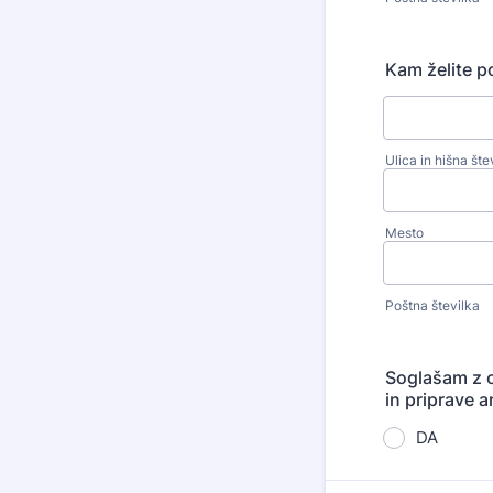
Kam želite p
Ulica in hišna šte
Mesto
Poštna številka
Soglašam z o
in priprave a
DA