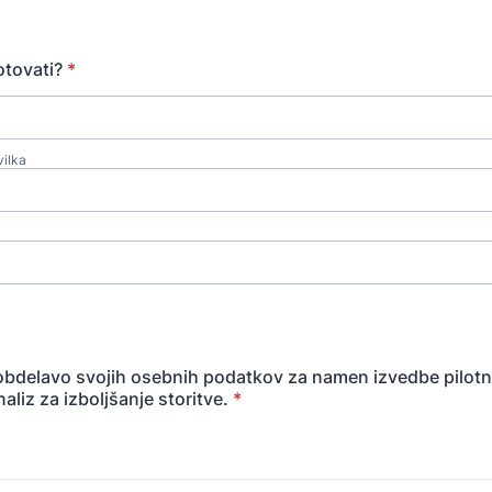
otovati?
*
vilka
bdelavo svojih osebnih podatkov za namen izvedbe pilotn
naliz za izboljšanje storitve.
*