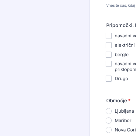
Vnesite čas, kdaj 
Pripomočki, k
navadni v
električni
bergle
navadni v
priklopo
Drugo
Območje
*
Ljubljana
Maribor
Nova Gor