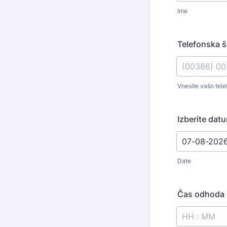
Ime
Telefonska š
Vnesite vašo tele
Format: (003
Izberite dat
Date
Čas odhoda i