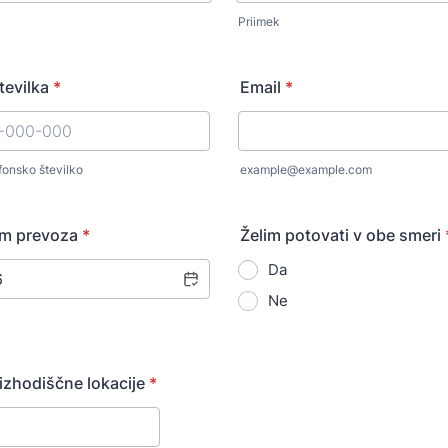
Priimek
tevilka
*
Email
*
fonsko številko
example@example.com
86) 00-000-000.
um prevoza
*
Želim potovati v obe smeri
Da
Ne
zhodiščne lokacije
*