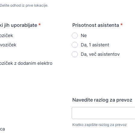
želite odhod iz prve lokacije.
i jih uporabljate
*
Prisotnost asistenta
*
oziček
Ne
 voziček
Da, 1 asistent
Da, več asistentov
oziček z dodanim elektro
m
Navedite razlog za prevoz
Kratko zapišite razlog za prevoz
ica