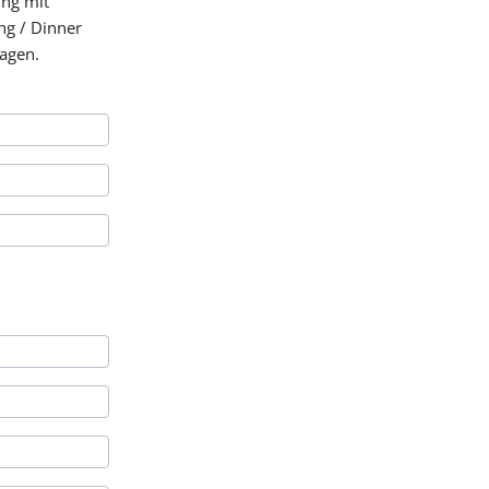
ng mit
ng / Dinner
ragen.