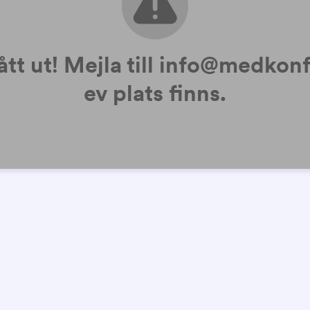
tt ut! Mejla till info@medkonf.
ev plats finns.