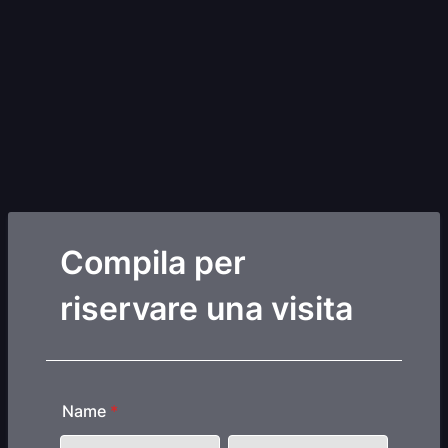
Compila per
riservare una visita
Name
*