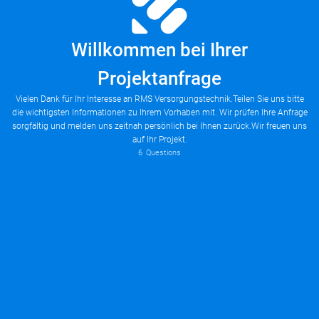
Willkommen bei Ihrer
Projektanfrage
Vielen Dank für Ihr Interesse an RMS Versorgungstechnik.Teilen Sie uns bitte
die wichtigsten Informationen zu Ihrem Vorhaben mit. Wir prüfen Ihre Anfrage
Please Select
sorgfältig und melden uns zeitnah persönlich bei Ihnen zurück.Wir freuen uns
Please Select
Heizung – Planung, Installation, Wartung
Lüftung und Klimatechnik
Welche Art von technischer Leistung benötigen Sie?
Technische Anpassung oder Modernisierung
Worum handelt es sich bei Ihrem Bauvorhaben?
auf Ihr Projekt.
Leitungsbau für Heizung, Wasser oder Lüftung
6
Questions