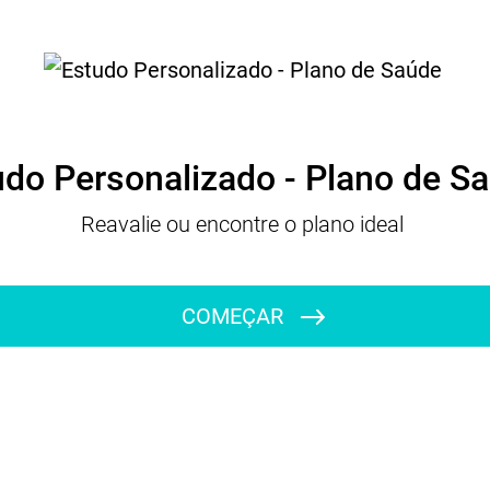
udo Personalizado - Plano de S
Reavalie ou encontre o plano ideal
COMEÇAR
Qual é o seu nome completo?