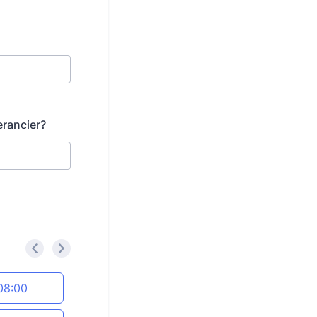
erancier?
<
>
08:00