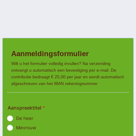
Aanmeldingsformulier
Wilt u het formulier volledig invullen? Na verzending
ontvangt u automatisch een bevestiging per e-mail. De
contributie bedraagt ​​€ 25,00 per jaar en wordt automatisch
afgeschreven van het IBAN rekeningnummer
Aanspreektitel
*
De heer
Mevrouw