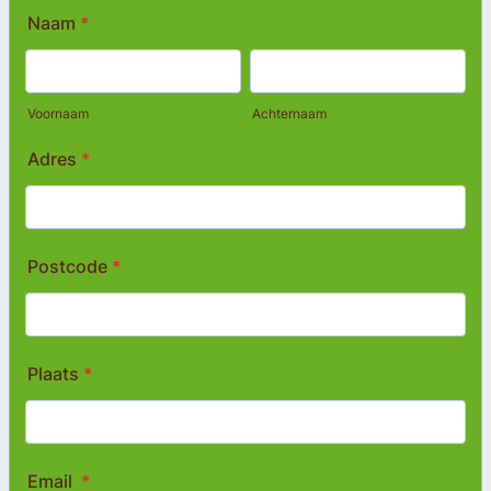
Naam
*
Voornaam
Achternaam
Adres
*
Postcode
*
Plaats
*
Email
*