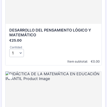
DESARROLLO DEL PENSAMIENTO LÓGICO Y 
MATEMÁTICO
€25.00
€
25.00
Cantidad
€0.00
Item subtotal:
€
0.00