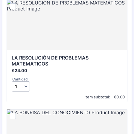
LA RESOLUCIÓN DE PROBLEMAS 
MATEMÁTICOS
€24.00
€
24.00
Cantidad
€0.00
Item subtotal:
€
0.00