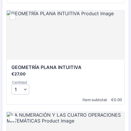
GEOMETRÍA PLANA INTUITIVA
€27.00
€
27.00
Cantidad
€0.00
Item subtotal:
€
0.00