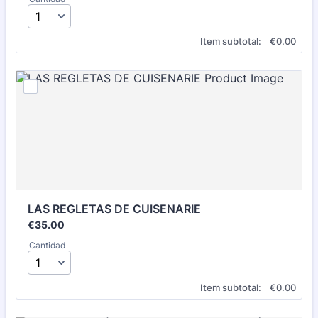
€0.00
Item subtotal:
€
0.00
LAS REGLETAS DE CUISENARIE
€35.00
€
35.00
Cantidad
€0.00
Item subtotal:
€
0.00