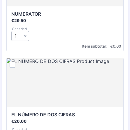
NUMERATOR
€29.50
€
29.50
Cantidad
€0.00
Item subtotal:
€
0.00
EL NÚMERO DE DOS CIFRAS
€20.00
€
20.00
Cantidad