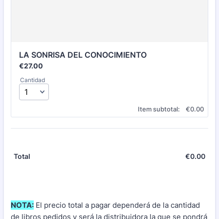
LA SONRISA DEL CONOCIMIENTO
€27.00
€
27.00
Cantidad
€0.00
Item subtotal:
€
0.00
€
0.00
€0.
Total
NOTA:
El precio total a pagar dependerá de la cantidad
de libros pedidos y será la distribuidora la que se pondrá