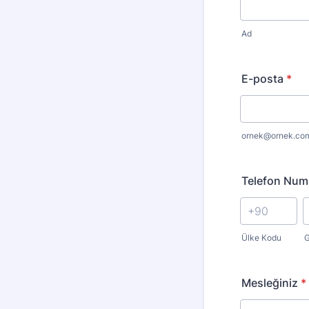
Ad
E-posta
*
ornek@ornek.co
Telefon Num
Ülke Kodu
G
Mesleğiniz
*