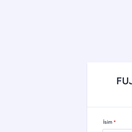
FU
İsim
*