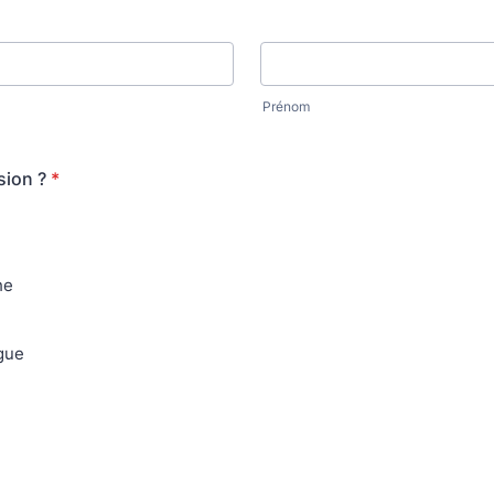
Prénom
sion ?
*
he
gue