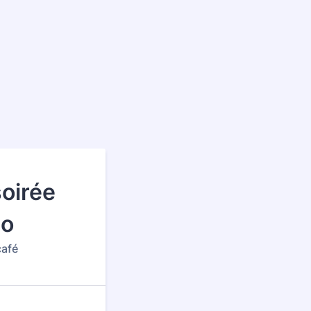
soirée
go
café