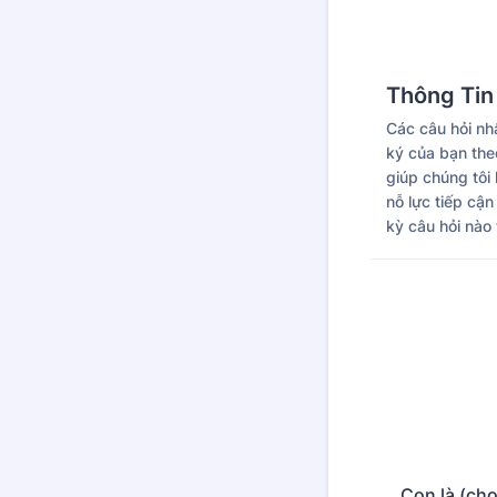
Thông Tin
Các câu hỏi nh
ký của bạn the
giúp chúng tôi
nỗ lực tiếp cậ
kỳ câu hỏi nào 
Con là (chọ