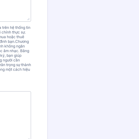
 trên hệ thống tin
 chính thực sự.
 mua hoặc thuê
a đình bạn.Chương
hính không ngăn
học âm nhạc. Bằng
 ký, bạn giúp
g người cần
rân trọng sự thành
ồng một cách hiệu