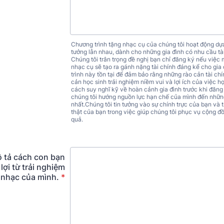
Chương trình tặng nhạc cụ của chúng tôi hoạt động dựa
tưởng lẫn nhau, dành cho những gia đình có nhu cầu tài
Chúng tôi trân trọng đề nghị bạn chỉ đăng ký nếu việc
nhạc cụ sẽ tạo ra gánh nặng tài chính đáng kể cho gi
trình này tồn tại để đảm bảo rằng những rào cản tài c
cản học sinh trải nghiệm niềm vui và lợi ích của việc 
cách suy nghĩ kỹ về hoàn cảnh gia đình trước khi đăng
chúng tôi hướng nguồn lực hạn chế của mình đến nhữn
nhất.Chúng tôi tin tưởng vào sự chính trực của bạn và t
thật của bạn trong việc giúp chúng tôi phục vụ cộng đ
quả.
ô tả cách con bạn
lợi từ trải nghiệm
nhạc của mình.
*