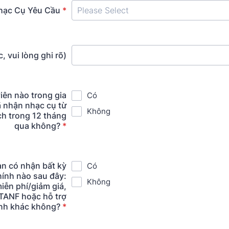
hạc Cụ Yêu Cầu
*
, vui lòng ghi rõ)
iên nào trong gia
Có
ã nhận nhạc cụ từ
Không
h trong 12 tháng
qua không?
*
ạn có nhận bất kỳ
Có
chính nào sau đây:
Không
miễn phí/giảm giá,
TANF hoặc hỗ trợ
ính khác không?
*