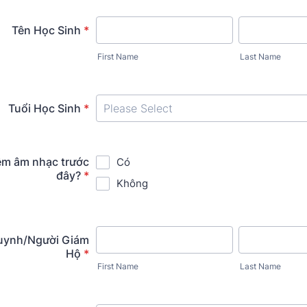
Tên Học Sinh
*
First Name
Last Name
Tuổi Học Sinh
*
ệm âm nhạc trước
Có
đây?
*
Không
uynh/Người Giám
Hộ
*
First Name
Last Name