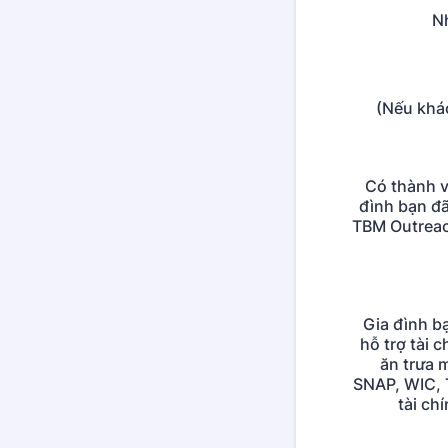
N
(Nếu khác
Có thành v
đình bạn đ
TBM Outreac
Gia đình b
hỗ trợ tài 
ăn trưa 
SNAP, WIC, 
tài ch