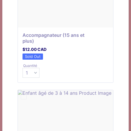
Accompagnateur (15 ans et 
plus)
$12.00 CAD
$
12.00
CAD
Sold Out
Quantité