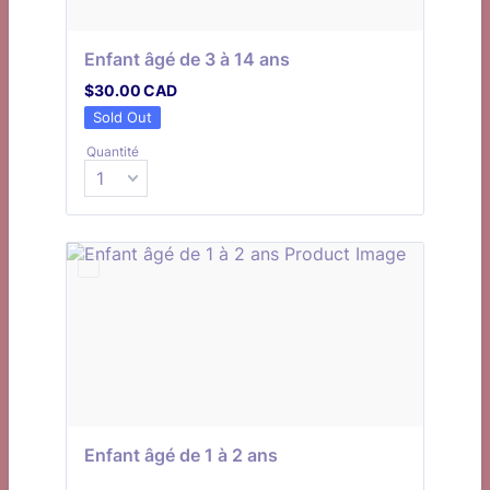
Enfant âgé de 3 à 14 ans
$30.00 CAD
$
30.00
CAD
Sold Out
Quantité
Enfant âgé de 1 à 2 ans