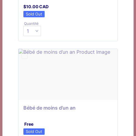
$10.00 CAD
$
10.00
CAD
Sold Out
Quantité
Bébé de moins d’un an
Free
Free
Sold Out