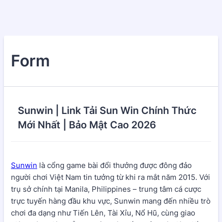
Form
Sunwin | Link Tải Sun Win Chính Thức
Mới Nhất | Bảo Mật Cao 2026
Sunwin
là cổng game bài đổi thưởng được đông đảo
người chơi Việt Nam tin tưởng từ khi ra mắt năm 2015. Với
trụ sở chính tại Manila, Philippines – trung tâm cá cược
trực tuyến hàng đầu khu vực, Sunwin mang đến nhiều trò
chơi đa dạng như Tiến Lên, Tài Xỉu, Nổ Hũ, cùng giao