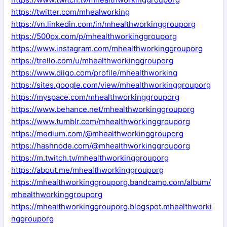
https://twitter.com/mhealworking
https://vn.linkedin.com/in/mhealthworkinggrouporg
https://500px.com/p/mhealthworkinggrouporg
https://www.instagram.com/mhealthworkinggrouporg
https://trello.com/u/mhealthworkinggrouporg
https://www.diigo.com/profile/mhealthworking
https://sites.google.com/view/mhealthworkinggrouporg
https://myspace.com/mhealthworkinggrouporg
https://www.behance.net/mhealthworkinggrouporg
https://www.tumblr.com/mhealthworkinggrouporg
https://medium.com/@mhealthworkinggrouporg
https://hashnode.com/@mhealthworkinggrouporg
https://m.twitch.tv/mhealthworkinggrouporg
https://about.me/mhealthworkinggrouporg
https://mhealthworkinggrouporg.bandcamp.com/album/
mhealthworkinggrouporg
https://mhealthworkinggrouporg.blogspot.mhealthworki
nggrouporg