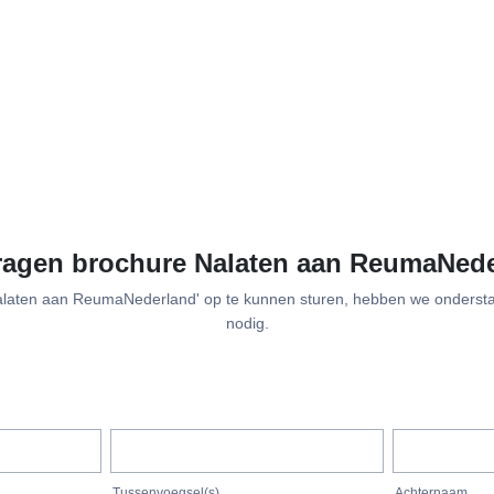
agen brochure Nalaten aan ReumaNed
alaten aan ReumaNederland' op te kunnen sturen, hebben we onderst
nodig.
Tussenvoegsel(s)
Achternaam