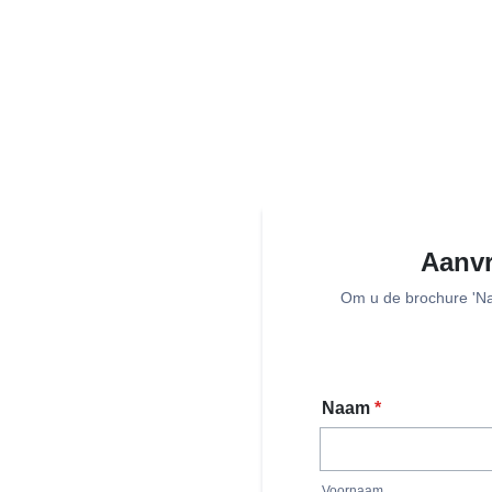
Aanvr
Om u de brochure 'N
Naam
*
Voornaam