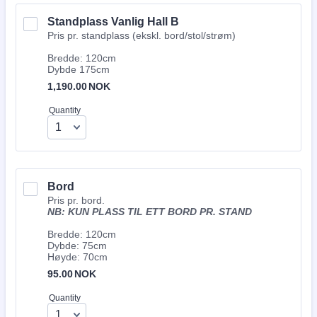
Standplass Vanlig Hall B
Pris pr. standplass (ekskl. bord/stol/strøm)
Bredde: 120cm
Dybde 175cm
1,190.00 NOK
1,190.00
NOK
Quantity
Bord
Pris pr. bord.
NB: KUN PLASS TIL ETT BORD PR. STAND
Bredde: 120cm
Dybde: 75cm
Høyde: 70cm
95.00 NOK
95.00
NOK
Quantity