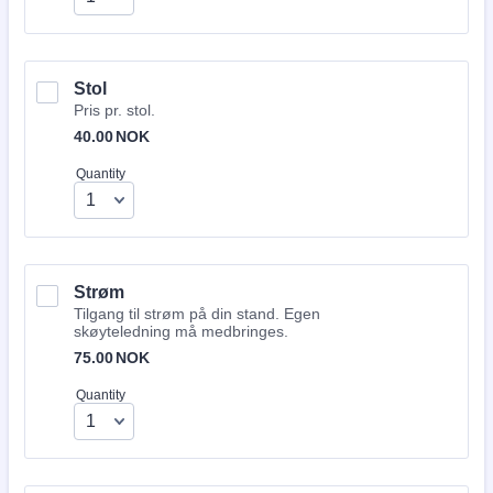
Stol
Pris pr. stol.
40.00 NOK
40.00
NOK
Quantity
Strøm
Tilgang til strøm på din stand. Egen
skøyteledning må medbringes.
75.00 NOK
75.00
NOK
Quantity