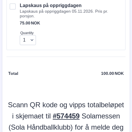
Lapskaus på oppriggdagen
Lapskaus på oppriggdagen 05.11.2026. Pris pr.
porsjon.
75.00 NOK
75.00
NOK
Quantity
Total
100.00
NOK
0.0
Scann QR kode og vipps totalbeløpet
i skjemaet til
#574459
Solamessen
(Sola Håndballklubb) for å melde deg