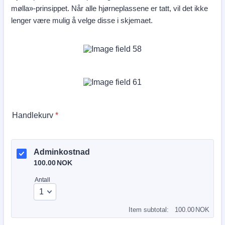
mølla»-prinsippet. Når alle hjørneplassene er tatt, vil det ikke
lenger være mulig å velge disse i skjemaet.
Handlekurv
*
Adminkostnad
100.00 NOK
100.00
NOK
Antall
0.00 NOK
Item subtotal:
100.00
NOK