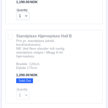
1,190.00 NOK
1,190.00
NOK
Quantity
Standplass Hjørneplass Hall B
Pris pr. standplass (ekskl.
bord/stol/strøm)
NB: Ved flere stander må vanlig
standplass velges i tillegg til én
hjørneplass.
Bredde: 120cm
Dybde 175cm
1,290.00 NOK
1,290.00
NOK
Sold Out
Quantity