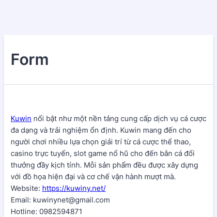
Form
Kuwin
nổi bật như một nền tảng cung cấp dịch vụ cá cược
đa dạng và trải nghiệm ổn định. Kuwin mang đến cho
người chơi nhiều lựa chọn giải trí từ cá cược thể thao,
casino trực tuyến, slot game nổ hũ cho đến bắn cá đổi
thưởng đầy kịch tính. Mỗi sản phẩm đều được xây dựng
với đồ họa hiện đại và cơ chế vận hành mượt mà.
Website:
https://kuwiny.net/
Email: kuwinynet@gmail.com
Hotline: 0982594871