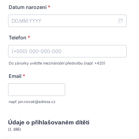
Datum narození
*
Telefon
*
Do závorky uvěďte mezinárodní předvolbu (např. +420)
Format: (+000) 000-000-000.
Email
*
např. jan.novak@adresa.cz
Údaje o přihlašovaném dítěti
(1. dítě)