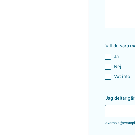
Vill du vara m
Ja
Nej
Vet inte
Jag deltar gär
example@exampl