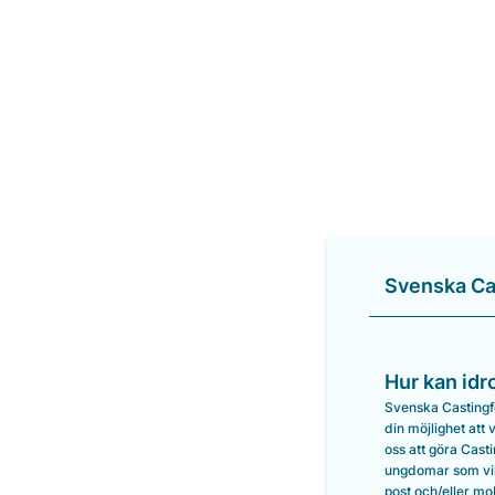
Svenska Ca
Hur kan idr
Svenska Castingfö
din möjlighet att
oss att göra Cast
ungdomar som vill
post och/eller mo