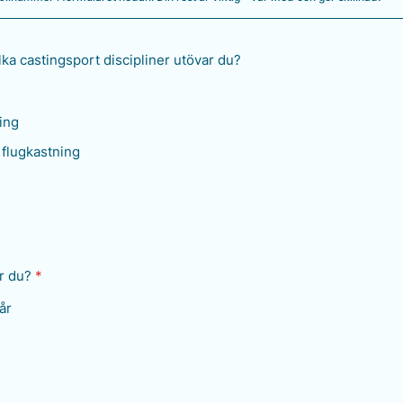
ilka castingsport discipliner utövar du?
ing
 flugkastning
r du?
*
år