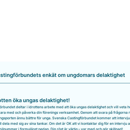
stingförbundets enkät om ungdomars delaktighet
otten öka ungas delaktighet!
rbundet deltar i idrottens arbete med att öka ungas delaktighet och vill veta 
 vara med och påverka din förenings verksamhet. Genom att svara på frågorna 
ingsporten ännu bättre för unga. Svenska Castingförbundet kommer att intervjua
 dela med sig av sina tankar. Om det är OK att vi kontaktar dig för en intervju 
bilnummer i formuläret nedan. Din röst är viktig – var med och gör skillnad!