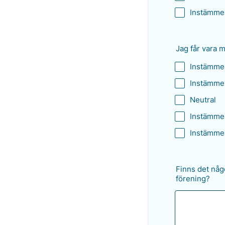
Instämmer
Jag får vara m
Instämmer
Instämmer
Neutral
Instämme
Instämmer
Finns det någo
förening?