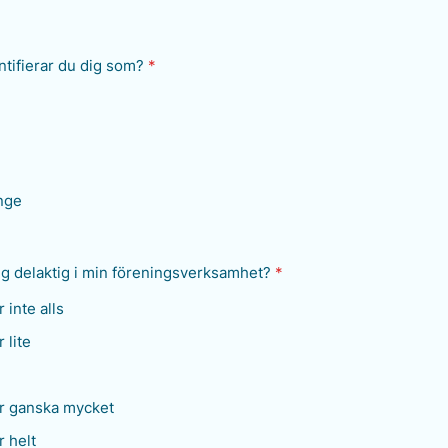
ntifierar du dig som?
*
ange
g delaktig i min föreningsverksamhet?
*
 inte alls
 lite
r ganska mycket
 helt