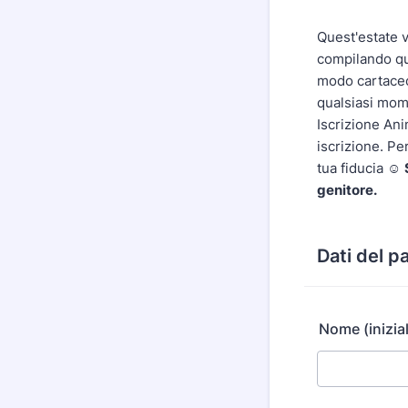
Quest'estate 
compilando qu
modo cartaceo 
qualsiasi mom
Iscrizione An
iscrizione. Pe
tua fiducia ☺️
genitore.
Dati del p
Nome (inizia