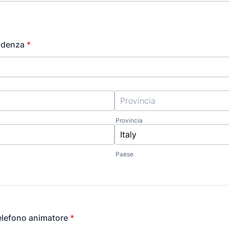
idenza
*
Provincia
Paese
elefono animatore
*