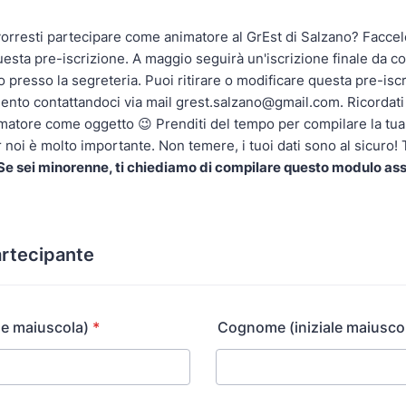
vorresti partecipare come animatore al GrEst di Salzano? Facce
esta pre-iscrizione. A maggio seguirà un'iscrizione finale da c
presso la segreteria. Puoi ritirare o modificare questa pre-iscr
ento contattandoci via mail grest.salzano@gmail.com. Ricordati 
imatore come oggetto 😉 Prenditi del tempo per compilare la tua
r noi è molto importante. Non temere, i tuoi dati sono al sicuro!
Se sei minorenne, ti chiediamo di compilare questo modulo as
artecipante
le maiuscola)
*
Cognome (iniziale maiusco