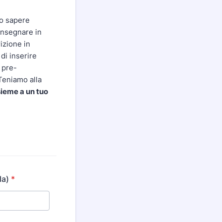
lo sapere
onsegnare in
izione in
di inserire
 pre-
 Teniamo alla
sieme a un tuo
la)
*