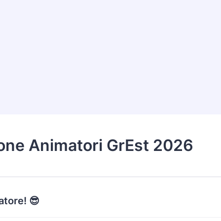
ione Animatori GrEst 2026
tore! 😎