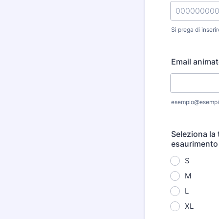
Si prega di inseri
Format: 000
Email animat
esempio@esempi
Seleziona la 
esaurimento 
S
M
L
XL