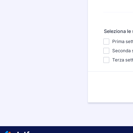
Seleziona le 
Prima set
Seconda s
Terza set