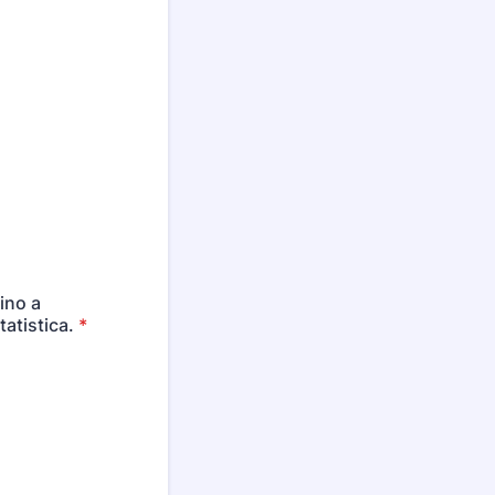
fino a
atistica.
*