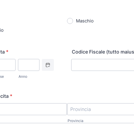
Maschio
io
ita
*
Codice Fiscale (tutto maiu
Date Picker Icon
se
Anno
cita
*
Provincia