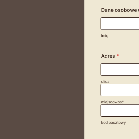
Dane osobowe 
Imię
Adres
*
ulica
miejscowość
kod pocztowy