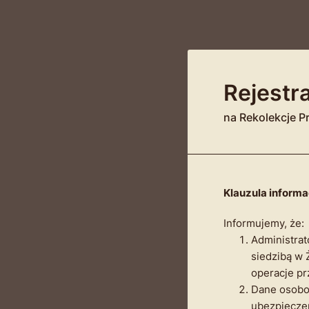
Rejestr
na Rekolekcje P
Klauzula inform
Informujemy, że:
Administrat
siedzibą w 
operacje p
Dane osobow
ubezpieczen