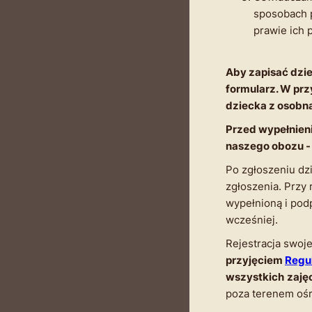
sposobach p
prawie ich 
Aby zapisać dzie
formularz. W prz
dziecka z osobn
Przed wypełnien
naszego obozu -
Po zgłoszeniu dzi
zgłoszenia. Przy
wypełnioną i podp
wcześniej.
Rejestracja swoj
przyjęciem
Regu
wszystkich
zaję
poza terenem oś