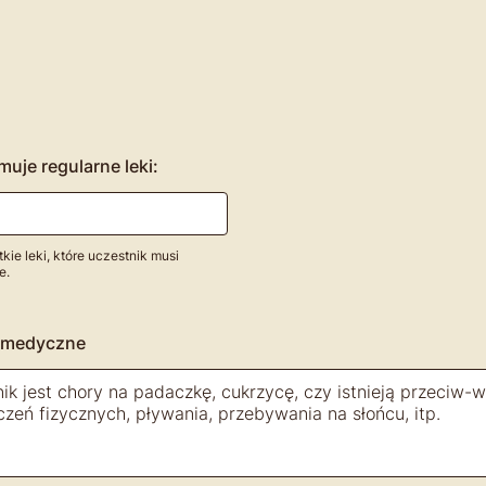
muje regularne leki:
ie leki, które uczestnik musi
e.
e medyczne