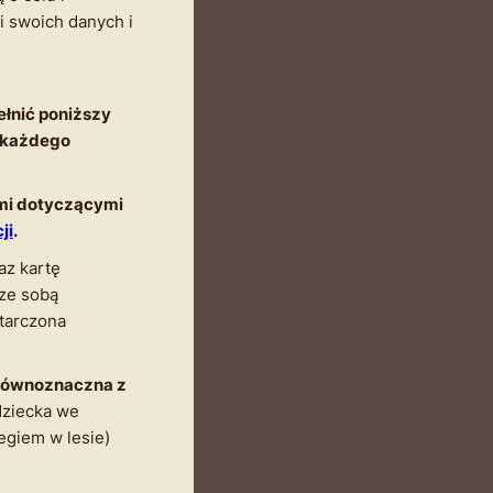
 swoich danych i
ełnić poniższy
a każdego
ami dotyczącymi
ji
.
az kartę
 ze sobą
starczona
równoznaczna z
dziecka we
egiem w lesie)