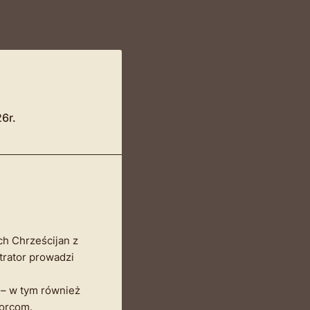
6r.
h Chrześcijan z
trator prowadzi
 – w tym również
iorcom.