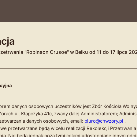
acja
rzetrwania "Robinson Crusoe" w Bełku od 11 do 17 lipca 202
acyjna
orem danych osobowych uczestników jest Zbór Kościoła Wolnyc
Żorach ul. Kłapczyka 41c, zwany dalej Administratorem; Adminis
rzetwarzania danych osobowych, email:
biuro@chwzory.pl
.
e przetwarzane będą w celu realizacji Rekolekcji Przetrwania
ia. Nie będą jednak poza tymi celami udostępniane innym odb