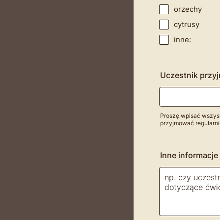
orzechy
cytrusy
inne:
Uczestnik przyj
Proszę wpisać wszystk
przyjmować regularni
Inne informacj