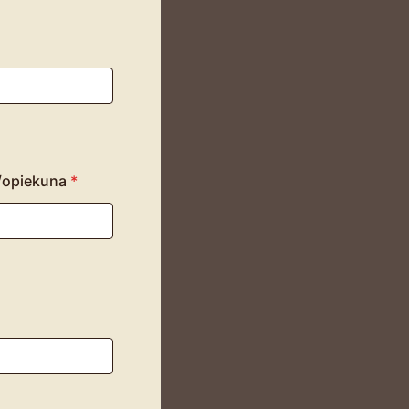
/opiekuna
*