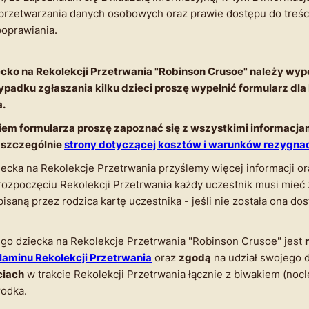
rzetwarzania danych osobowych oraz prawie dostępu do treści
poprawiania.
cko na Rekolekcji Przetrwania "Robinson Crusoe" należy wyp
ypadku zgłaszania kilku dzieci proszę wypełnić formularz dl
a.
iem formularza proszę zapoznać się z wszystkimi informacj
 szczególnie
strony dotyczącej kosztów i warunków rezygnac
ecka na Rekolekcje Przetrwania przyślemy więcej informacji or
 rozpoczęciu Rekolekcji Przetrwania każdy uczestnik musi mieć
isaną przez rodzica kartę uczestnika - jeśli nie została ona do
ego dziecka na Rekolekcje Przetrwania "Robinson Crusoe" jest
laminu Rekolekcji Przetrwania
oraz
zgodą
na udział swojego 
ciach
w trakcie Rekolekcji Przetrwania łącznie z biwakiem (nocl
rodka.