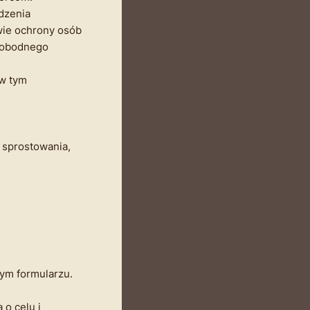
ądzenia
wie ochrony osób
wobodnego
w tym
 sprostowania,
ym formularzu.
 o celu i