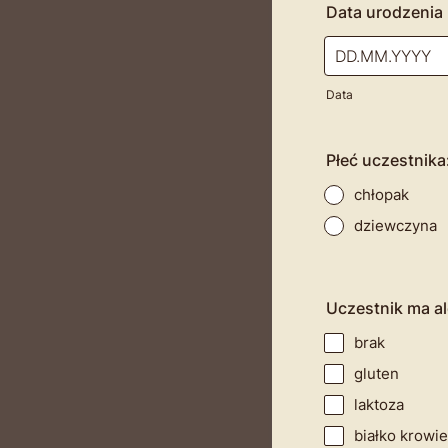
Data urodzenia
Data
Płeć uczestnika
chłopak
dziewczyna
Uczestnik ma ale
brak
gluten
laktoza
białko krowie