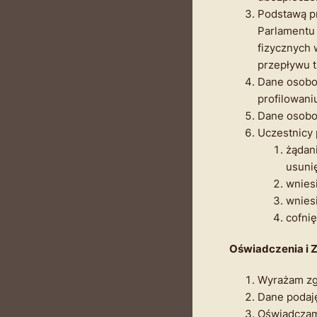
Podstawą pr
Parlamentu 
fizycznych
przepływu t
Dane osobo
profilowani
Dane osobo
Uczestnicy 
żądan
usuni
wnies
wnies
cofni
Oświadczenia i 
Wyrażam zg
Dane podaję
Oświadczam,