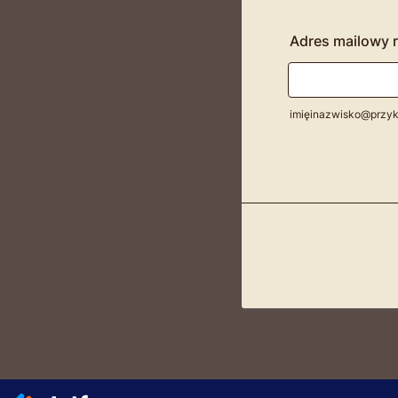
Adres mailowy 
imięinazwisko@przyk