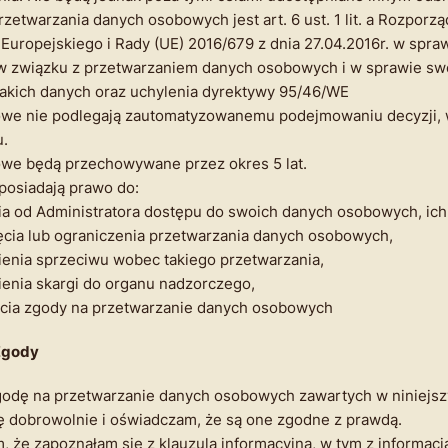
zetwarzania danych osobowych jest art. 6 ust. 1 lit. a Rozporz
Europejskiego i Rady (UE) 2016/679 z dnia 27.04.2016r. w spra
 w związku z przetwarzaniem danych osobowych i w sprawie s
akich danych oraz uchylenia dyrektywy 95/46/WE
we nie podlegają zautomatyzowanemu podejmowaniu decyzji, 
u.
we będą przechowywane przez okres 5 lat.
posiadają prawo do:
ia od Administratora dostępu do swoich danych osobowych, ich
ęcia lub ograniczenia przetwarzania danych osobowych,
ienia sprzeciwu wobec takiego przetwarzania,
ienia skargi do organu nadzorczego,
ęcia zgody na przetwarzanie danych osobowych
Zgody
odę na przetwarzanie danych osobowych zawartych w niniejsz
 dobrowolnie i oświadczam, że są one zgodne z prawdą.
 że zapoznałam się z klauzulą informacyjną, w tym z informacją