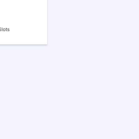
#Slots