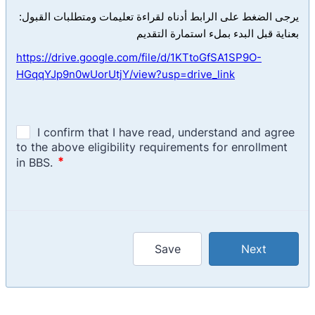
:يرجى الضغط على الرابط أدناه لقراءة تعليمات ومتطلبات القبول
بعناية قبل البدء بملء استمارة التقديم
https://drive.google.com/file/d/1KTtoGfSA1SP9O-
HGqqYJp9n0wUorUtjY/view?usp=drive_link
Save
Next