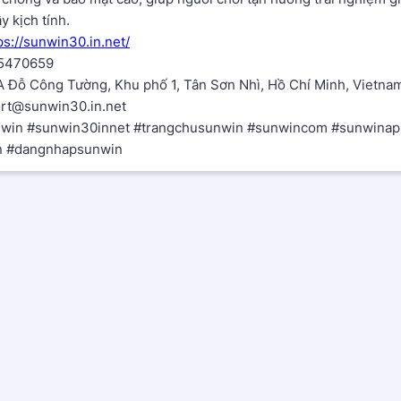
 kịch tính.
ps://sunwin30.in.net/
85470659
7A Đỗ Công Tường, Khu phố 1, Tân Sơn Nhì, Hồ Chí Minh, Vietna
ort@sunwin30.in.net
nwin #sunwin30innet #trangchusunwin #sunwincom #sunwinap
n #dangnhapsunwin