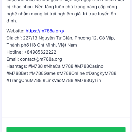
bị khác nhau. Nền tảng luôn chú trọng nâng cấp công
nghệ nhằm mang lại trải nghiệm giải trí trực tuyến ổn
định.
Website:
https://m788a.org/
Địa chỉ: 227/13 Nguyễn Tư Giản, Phường 12, Gò Vấp,
Thành phố Hồ Chí Minh, Việt Nam
Hotline: +84985622222
Email: contact@m788a.org
Hashtags: #M788 #NhaCaiM788 #M788Casino
#M788Bet #M788Game #M788Online #DangKyM788
#TrangChuM788 #LinkVaoM788 #M788UyTin