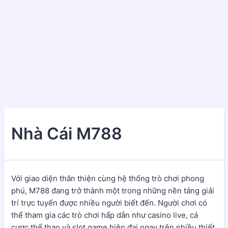
Nhà Cái M788
Với giao diện thân thiện cùng hệ thống trò chơi phong
phú, M788 đang trở thành một trong những nền tảng giải
trí trực tuyến được nhiều người biết đến. Người chơi có
thể tham gia các trò chơi hấp dẫn như casino live, cá
cược thể thao và slot game hiện đại ngay trên nhiều thiết