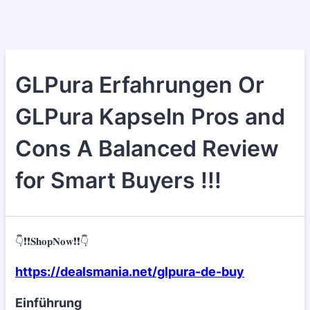
GLPura Erfahrungen Or
GLPura Kapseln Pros and
Cons A Balanced Review
for Smart Buyers !!!
👇❗❗𝐒𝐡𝐨𝐩𝐍𝐨𝐰❗❗👇
https://dealsmania.net/glpura-de-buy
Einführung