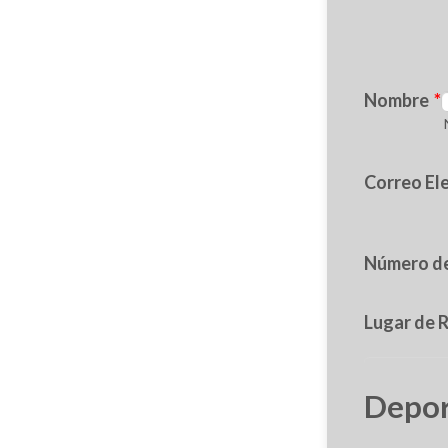
Nombre
*
Correo El
Número de
Lugar de 
Depor