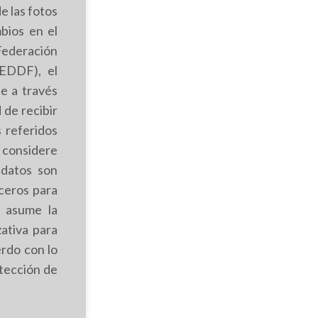
e las fotos
mbios en el
Federación
FEDDF), el
e a través
 de recibir
 referidos
 considere
 datos son
rceros para
F asume la
ativa para
erdo con lo
otección de