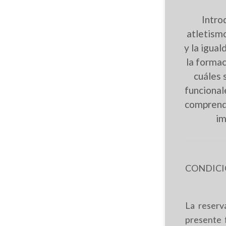
Introd
atletism
y la igua
la formac
cuáles 
funcional
comprende
im
CONDICI
La reserva
presente f