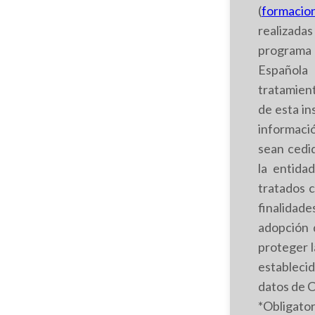
(
formacio
realizadas
programa 
Española 
tratamien
de esta in
informaci
sean cedi
la entida
tratados c
finalidad
adopción 
proteger l
establecid
datos de C
*Obligator