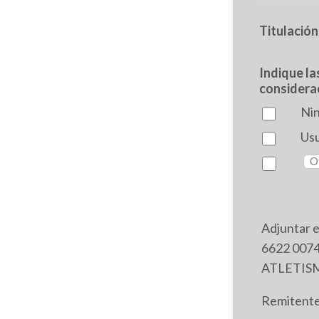
Titulación
Indique la
considerac
Ni
Usu
Adjuntar e
6622 0074
ATLETIS
Remitente