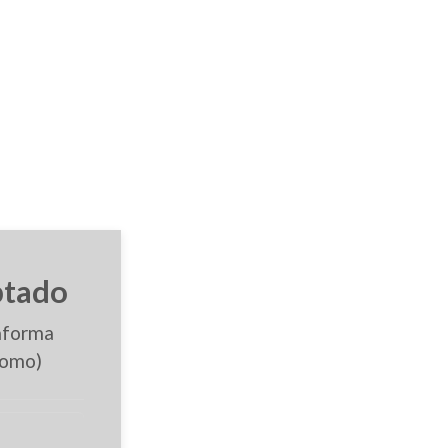
ptado
taforma
nomo)