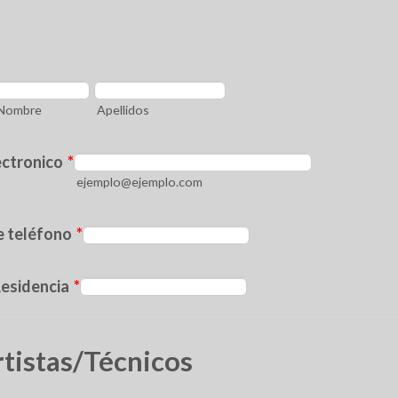
Nombre
Apellidos
ectronico
*
ejemplo@ejemplo.com
Format: 000 000 000
 teléfono
*
Residencia
*
tistas/Técnicos