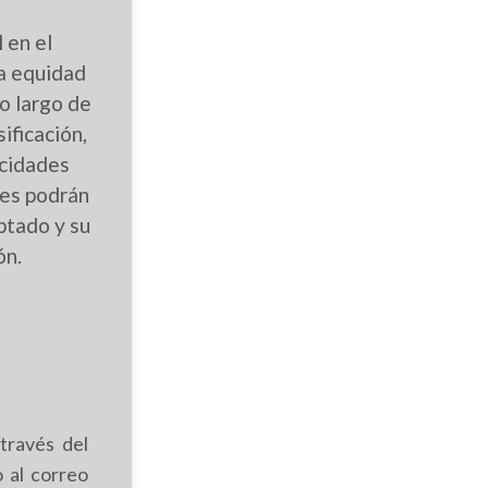
l en el
a equidad
o largo de
ificación,
acidades
tes podrán
ptado y su
ón.
 través del
o al correo