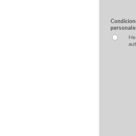
Condicione
personale
He 
aut