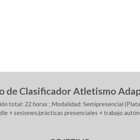
o de Clasificador Atletismo Ada
ón total: 22 horas ; Modalidad: Semipresencial (Pla
le + sesiones/prácticas presenciales + trabajo autó