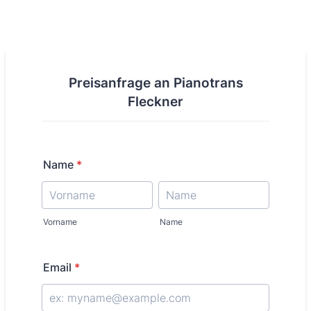
Preisanfrage an Pianotrans
Fleckner
Name
*
Vorname
Name
Email
*