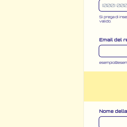
Si prega di ins
valido.
Format: (0
Email del 
esempio@esem
Nome dell