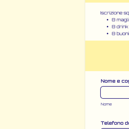
Iscrizione 
8 magli
8 drink
8 buoni
Nome e co
Nome
Telefono d