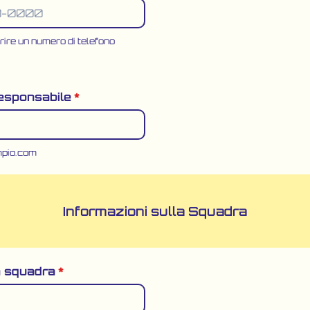
erire un numero di telefono
00) 000-0000.
responsabile
*
pio.com
Informazioni sulla Squadra
a squadra
*