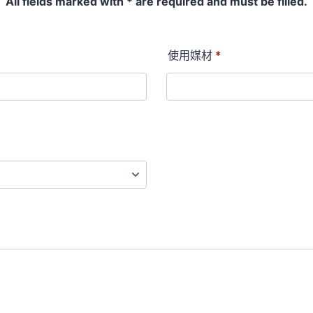
All fields marked with * are required and must be filled.
使用媒材
*