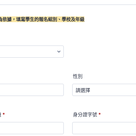
" 為依據，填寫學生的報名組別、
學校及年級
性別
機
*
身分證字號
*