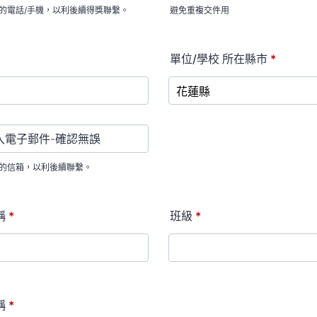
的電話/手機，以利後續得獎聯繫。
避免重複交件用
單位/學校 所在縣市
*
l
的信箱，以利後續聯繫。
稱
*
班級
*
稱
*