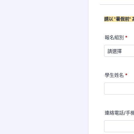
請以 "暑假前
報名組別
*
學生姓名
*
連絡電話/手