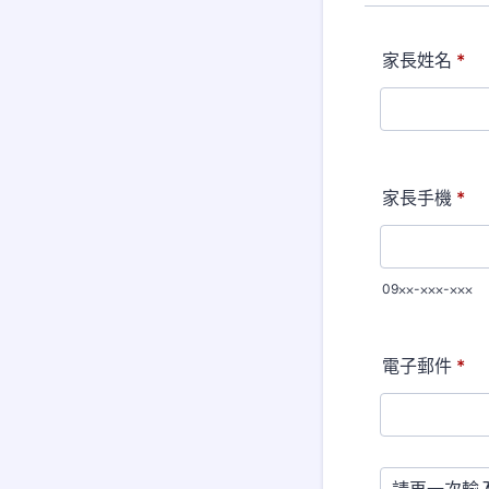
家長姓名
*
家長手機
*
09⨉⨉-⨉⨉⨉-⨉⨉⨉
電子郵件
*
Confirmation Emai