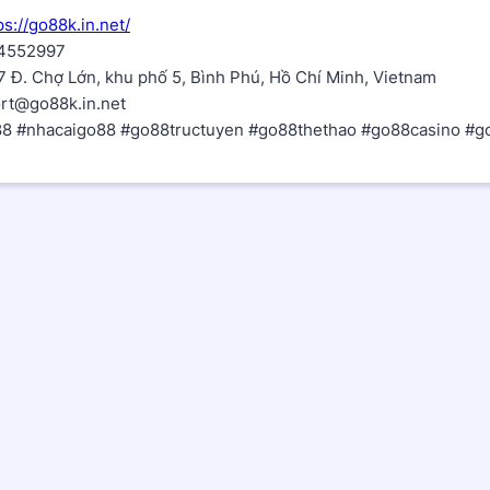
ps://go88k.in.net/
74552997
67 Đ. Chợ Lớn, khu phố 5, Bình Phú, Hồ Chí Minh, Vietnam
ort@go88k.in.net
88 #nhacaigo88 #go88tructuyen #go88thethao #go88casino #