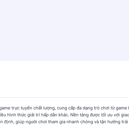
game trực tuyến chất lượng, cung cấp đa dạng trò chơi từ game 
iều hình thức giải trí hấp dẫn khác. Nền tảng được tối ưu với gia
ổn định, giúp người chơi tham gia nhanh chóng và tận hưởng trả