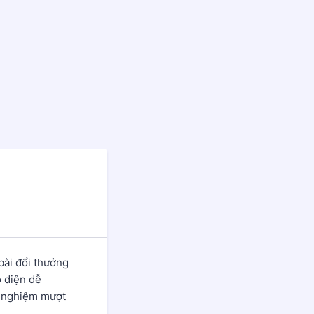
bài đổi thưởng
o diện dễ
i nghiệm mượt