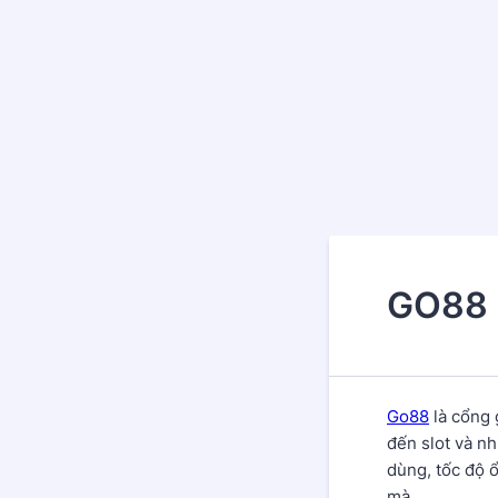
GO88
Go88
là cổng 
đến slot và nh
dùng, tốc độ 
mà.