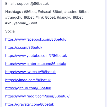
Email : support@86bet.uk
Hashtags : #86bet, #nhacai_86bet, #casino_86bet,
#trangchu_86bet, #link_86bet, #dangku_86bet,
#khuyenmai_86bet
Social:
https://www.facebook.com/86betuk/
https://x.com/86betuk
https://www.youtube.com/@86betuk
https://www.pinterest.com/86betuk/
https://www.twitch.tv/86betuk
https://vimeo.com/86betuk
https://github.com/86betuk
https://www.reddit.com/user/86betuk/
https://gravatar.com/86betuk