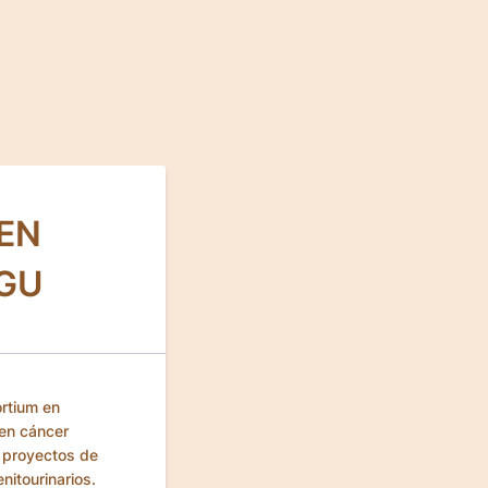
EN
GU
rtium en
 en cáncer
r proyectos de
nitourinarios.