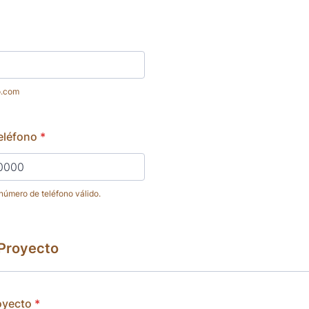
o.com
eléfono
*
número de teléfono válido.
) 000-0000.
 Proyecto
royecto
*