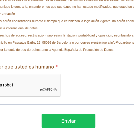
unique lo contrario, entenderemos que sus datos no han estado modificados, que usted se
r variación.
 serán conservados durante el tiempo que establezca la legislación vigente, no serán cedid
ncia internacional de datos.
rechos de acceso, rectificación, supresión, limitación, portabilidad y oposición, escribiend
cilio en Passatge Batlló, 15, 08036 de Barcelona o por correo electrónico a info@guardcon
r la tutela de sus derechos ante la Agencia Española de Protección de Datos.
car que usted es humano
*
Enviar