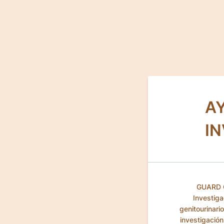
A
I
GUARD C
Investiga
genitourinari
investigación