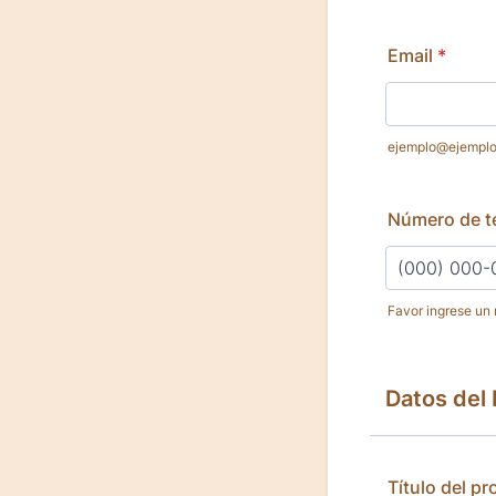
Email
*
ejemplo@ejempl
Número de t
Favor ingrese un 
Format: (000
Datos del
Título del p