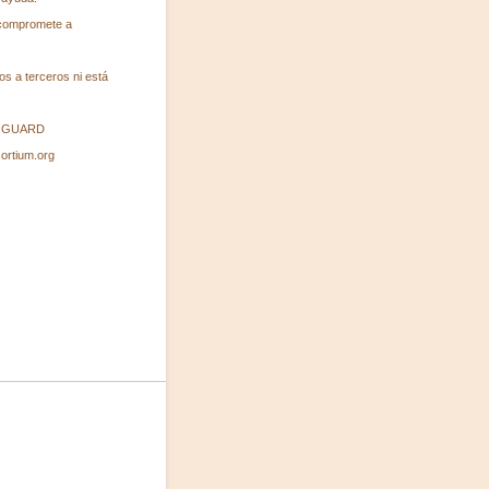
 compromete a
os a terceros ni está
o a GUARD
sortium.org