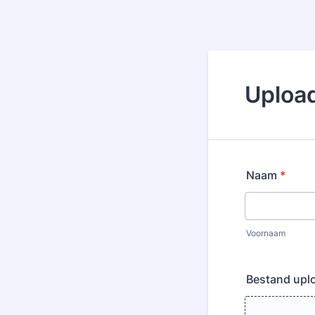
Uploa
Naam
*
Voornaam
Bestand upl