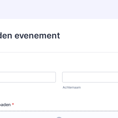
den evenement
Achternaam
oaden
*