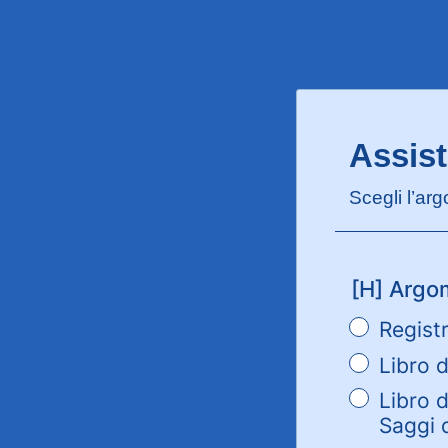
Assist
Scegli l’ar
[H] Argo
Registr
Libro d
Libro d
Saggi d