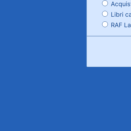
Acquist
Libri c
RAF La