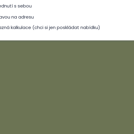
vednutí s sebou
ravou na adresu
zná kalkulace (chci si jen poskládat nabídku)