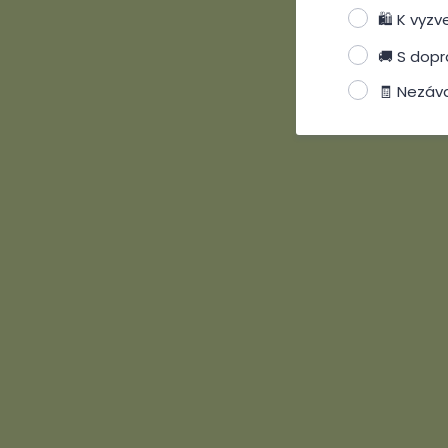
🛍️ K vyz
🚚 S dop
🧾 Nezáva