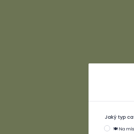
Jaký typ cat
🍽️ Na m