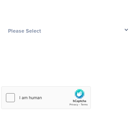
PAÍS:
*
Country
MENSAJE:
*
Por favor, confirma que eres una persona
*