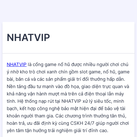
NHATVIP
NHATVIP
là cổng game nổ hũ được nhiều người chơi chú
ý nhờ kho trò chơi xanh chín gồm slot game, nổ hũ, game
bài, bắn cá và các sản phẩm giải trí đổi thưởng hấp dẫn.
Nền tảng đầu tư mạnh vào đồ họa, giao diện trực quan và
khả năng vận hành mượt mà trên cả điện thoại lẫn máy
tính. Hệ thống nạp rút tại NHATVIP xử lý siêu tốc, minh
bạch, kết hợp công nghệ bảo mật hiện đại để bảo vệ tài
khoản người tham gia. Các chương trình thưởng tân thủ,
hoàn trả, ưu đãi định kỳ cùng CSKH 24/7 giúp người chơi
yên tâm tận hưởng trải nghiệm giải trí đỉnh cao.