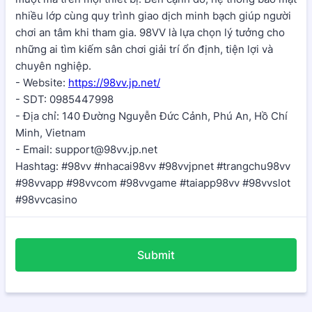
nhiều lớp cùng quy trình giao dịch minh bạch giúp người
chơi an tâm khi tham gia. 98VV là lựa chọn lý tưởng cho
những ai tìm kiếm sân chơi giải trí ổn định, tiện lợi và
chuyên nghiệp.
- Website:
https://98vv.jp.net/
- SDT: 0985447998
- Địa chỉ: 140 Đường Nguyễn Đức Cảnh, Phú An, Hồ Chí
Minh, Vietnam
- Email: support@98vv.jp.net
Hashtag: #98vv #nhacai98vv #98vvjpnet #trangchu98vv
#98vvapp #98vvcom #98vvgame #taiapp98vv #98vvslot
#98vvcasino
Submit