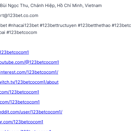
6 Bùi Ngọc Thu, Chánh Hiệp, Hồ Chí Minh, Vietnam
port@123bet.co.com
3bet #nhacai123bet #123bettructuyen #123betthethao #123betc
bai #123betcocom
/123betcocom1
youtube.com/@123betcocom1
interest.com/123betcocom1/
witch.tv/123betcocom1/about
o.com/123betcocom1
b.com/123betcocom1
eddit.com/user/123betcocom1/
tar.com/123betcocom1