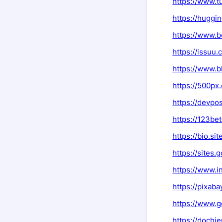
https://www.
https://huggi
https://www.
https://issuu
https://www.
https://500p
https://devp
https://123b
https://bio.s
https://sites
https://www.
https://pixa
https://www.
https://dochi