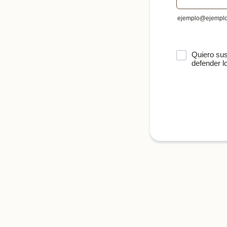
ejemplo@ejempl
Quiero sus
defender l