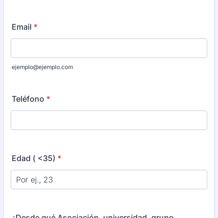
Email
*
ejemplo@ejemplo.com
Teléfono
*
Edad ( <35)
*
¿Desde qué Asociación, universidad, grupo,