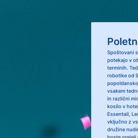
Poletn
Spoštovani st
potekajo v o
terminih. Te
robotike od 
popoldansko 
vsakem tednu
in različni m
kosilo v hote
Essentail, Le
vključno z vs
družine nudim
boste prejeli