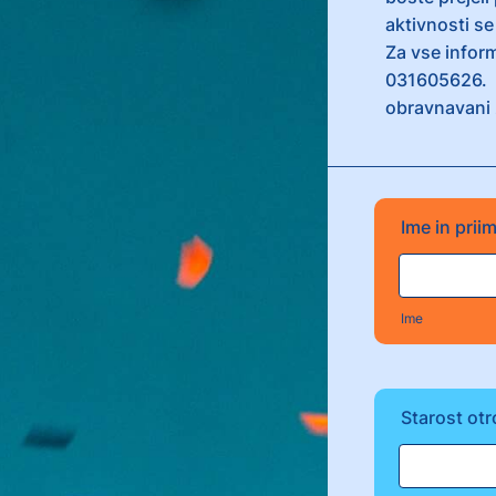
aktivnosti se
Za vse inform
031605
obravnavani 
Ime in prii
Ime
Starost ot