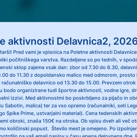
e aktivnosti Delavnica2, 2026
arši! Pred vami je vpisnica na Poletne aktivnosti Delavnice
bliki počitniškega varstva. Razdeljene so po tednih, v spod
denski sklop zajema vsak dan: zbor od 7.30 do 8.30, delavn
9.00 do 11.30 z dopoldansko malico med odmorom, prosto i
računalniško delavnico od 13.30 do 15.00. Prevzem otrok 
 bodo organizirane tudi športne aktivnosti, vodne igre, d
iselni izzivi. Med aktivnostmi bo poskrbljeno za pijačo in ob
lu Sabotin, malica) ter za vso opremo (računalniki, seti Leg
go Spike Prime, ustvarjalni material). Cena tedenskih aktivn
emi obroki, znaša 150€ na otroka. Ob vpisu dveh ali več otr
o količinski popust. Število mest je omejeno. Po izpolnjeni
 potrdilo na vaš email naslov v času enega delovnega dne. 