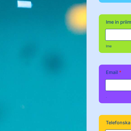
Ime in prii
Ime
Email
*
.
Telefonska