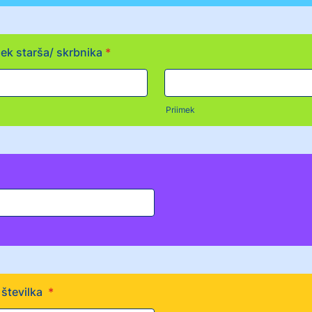
mek starša/ skrbnika
*
Priimek
 številka
*