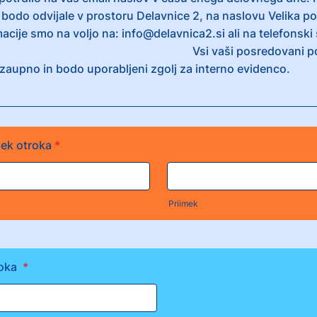
 bodo odvijale v prostoru Delavnice 2, na naslovu Velika po
acije smo na voljo na: info@delavnica2.si ali na telefonski 
626. Vsi vaši posredovani podat
zaupno in bodo uporabljeni zgolj za interno evidenco.
mek otroka
*
Priimek
roka
*