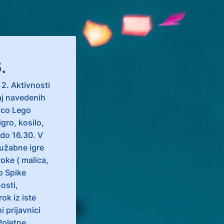
.
 2. Aktivnosti
aj navedenih
ico Lego
gro, kosilo,
do 16.30. V
ružabne igre
roke ( malica,
o Spike
osti,
ok iz iste
 prijavnici
Poletne