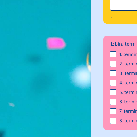
.
Izbira term
1. term
2. termi
3. term
4. term
5. term
6. term
7. term
8. termi