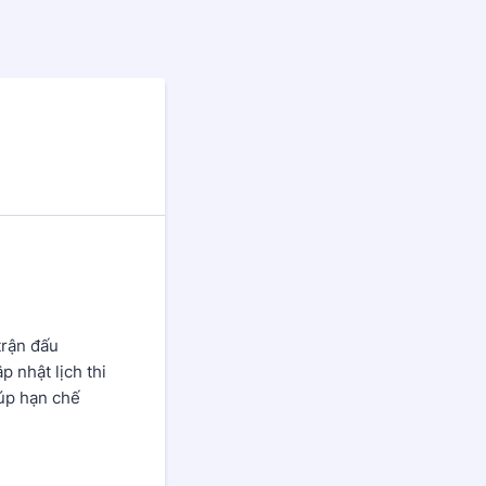
trận đấu
 nhật lịch thi
iúp hạn chế