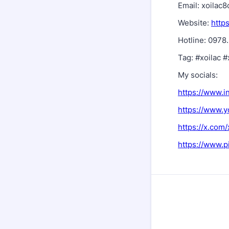
Email: xoila
Website:
https
Hotline: 0978
Tag: #xoilac #
My socials:
https://www.i
https://www.
https://x.com
https://www.p