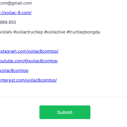
c8com@gmail.com
://xoilac-8.com/
.989.955
xoilatv #xoilactructiep #xoilaclive #tructiepbongda
nstagram.com/xoilac8comtop/
youtube.com/@xoilac8comtop
/xoilac8comtop
interest.com/xoilac8comtop/
Submit