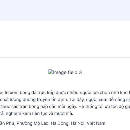
site xem bóng đá trực tiếp được nhiều người lựa chọn nhờ kho 
chất lượng đường truyền ổn định. Tại đây, người xem dễ dàng cập
 thức các trận bóng hấp dẫn mỗi ngày. Hệ thống tối ưu tốc độ g
trải nghiệm xem liên tục và mượt mà.
Trần Phú, Phường Mộ Lao, Hà Đông, Hà Nội, Việt Nam