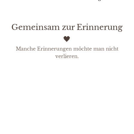
Gemeinsam zur Erinnerung
🖤
Manche Erinnerungen möchte man nicht
Welche Erinnerung möchten Sie bewahren?
verlieren.
Viele Menschen lassen einen Ring bereits zu Lebzeiten anfertigen 🖤